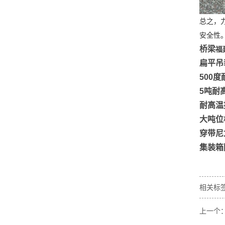
总之，
安全性
桥梁
福
扁平吊
500
度
5
吨耐
耐高温
大吨位
穿带尼
集装箱
相关标签
上一个