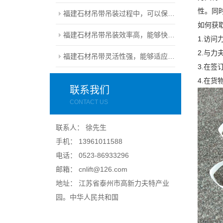
性。同
福建石材吊带吊装过程中，可以保持石材的完整性
如何获
福建石材吊带吊装效率高，能够快速完成安装任务
1.访
2.与
福建石材吊带灵活性强，能够适应不同尺寸和形状的石材
3.在
4.在
联系我们
CONTACT US
联系人： 徐先生
手机： 13961011588
电话： 0523-86933296
邮箱： cnlift@126.com
地址： 江苏省泰州市高新力夫特产业
园。中华人民共和国