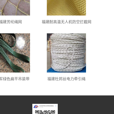
福建芳纶绳网
福建耐高温无人机防空拦截网
军绿色扁平吊装带
福建杜邦丝电力牵引绳