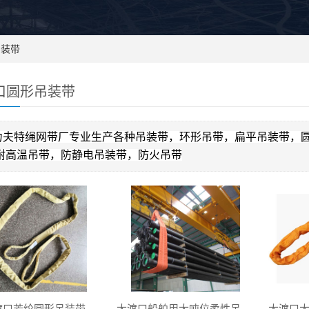
吊装带
口圆形吊装带
力夫特绳网带厂专业生产各种吊装带，环形吊带，扁平吊装带，
耐高温吊带，防静电吊装带，防火吊带
渡口芳纶圆形吊装带
大渡口船舶用大吨位柔性吊装带