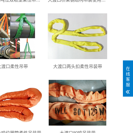
大渡口柔性吊带
大渡口两头扣柔性吊装带
在
线
客
服
大吨位圆筒柔性吊装带
大渡口80吨吊装带