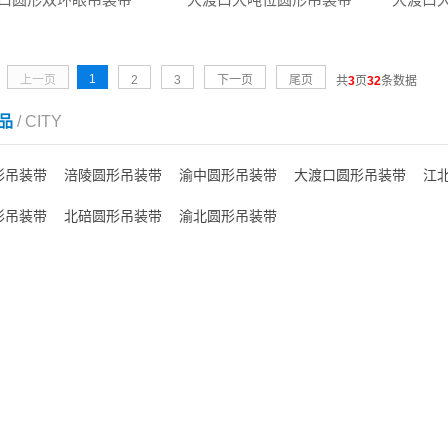
1
上一页
2
3
下一页
尾页
共
3
页
32
条数据
品
/ CITY
形吊装带
涪陵圆形吊装带
渝中圆形吊装带
大渡口圆形吊装带
江
形吊装带
北碚圆形吊装带
渝北圆形吊装带