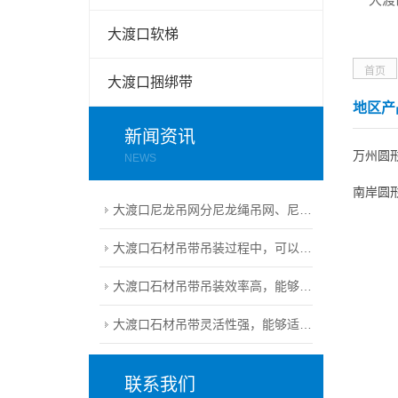
大渡口软梯
首页
大渡口捆绑带
地区产
新闻资讯
万州圆
NEWS
南岸圆
大渡口尼龙吊网分尼龙绳吊网、尼龙扁带吊网兼具轻量化、高韧性、强承载的核心特性
大渡口石材吊带吊装过程中，可以保持石材的完整性
大渡口石材吊带吊装效率高，能够快速完成安装任务
大渡口石材吊带灵活性强，能够适应不同尺寸和形状的石材
联系我们