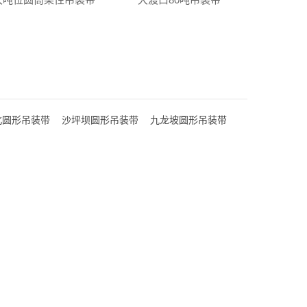
北圆形吊装带
沙坪坝圆形吊装带
九龙坡圆形吊装带