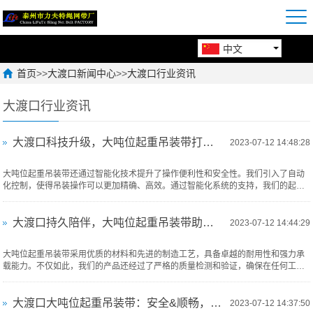
中文
首页
>>
大渡口新闻中心
>>
大渡口行业资讯
大渡口行业资讯
大渡口科技升级，大吨位起重吊装带打造智能搬运时代
2023-07-12 14:48:28
大吨位起重吊装带还通过智能化技术提升了操作便利性和安全性。我们引入了自动
化控制，使得吊装操作可以更加精确、高效。通过智能化系统的支持，我们的起重
吊装带可以根据不同的搬运任务，自动调整搬运速度和角度，从而减少操作人员的
劳动强度，提高操作的安全性和准确性
大渡口持久陪伴，大吨位起重吊装带助力工业生产持续发展
2023-07-12 14:44:29
大吨位起重吊装带采用优质的材料和先进的制造工艺，具备卓越的耐用性和强力承
载能力。不仅如此，我们的产品还经过了严格的质量检测和验证，确保在任何工作
环境下都能安全、可靠地搬运大规模物件。无论是在建筑工地，还是在港口装卸、
物流运输中，我们的大吨位起重吊装带均能发挥出色的表现。
大渡口大吨位起重吊装带：安全&顺畅，搬运无忧
2023-07-12 14:37:50