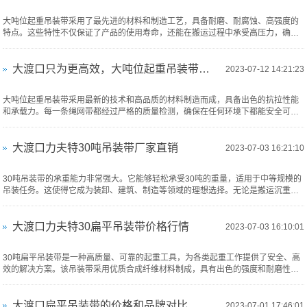
大吨位起重吊装带采用了最先进的材料和制造工艺，具备耐磨、耐腐蚀、高强度的
特点。这些特性不仅保证了产品的使用寿命，还能在搬运过程中承受高压力，确保
搬运物体的安全。
大渡口只为更高效，大吨位起重吊装带引领搬运新态势
2023-07-12 14:21:23
大吨位起重吊装带采用最新的技术和高品质的材料制造而成，具备出色的抗拉性能
和承载力。每一条绳网带都经过严格的质量检测，确保在任何环境下都能安全可靠
地搬运大吨位物品。不仅如此，我们的产品还具有刚度小、体积小的特点，因此更
加便于操作和储存。无论是在狭小的空间中还是在复杂的工作环境下，都...
大渡口力夫特30吨吊装带厂家直销
2023-07-03 16:21:10
30吨吊装带的承重能力非常强大。它能够轻松承受30吨的重量，适用于中等规模的
吊装任务。这使得它成为装卸、建筑、制造等领域的理想选择。无论是搬运沉重的
机器、设备，还是安装大型构件，30吨吊装带都能够提供可靠的承载能力。
大渡口力夫特30扁平吊装带价格行情
2023-07-03 16:10:01
30吨扁平吊装带是一种高质量、可靠的起重工具，为各类起重工作提供了安全、高
效的解决方案。该吊装带采用优质合成纤维材料制成，具有出色的强度和耐磨性
能，适用于各种吊装场合
大渡口扁平吊装带的价格和品牌对比
2023-07-01 17:46:01